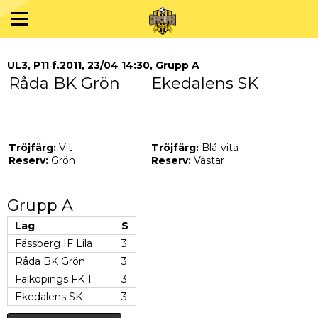
UL3, P11 f.2011, 23/04 14:30, Grupp A
Råda BK Grön
Ekedalens SK
Tröjfärg:
Vit
Tröjfärg:
Blå-vita
Reserv:
Grön
Reserv:
Västar
Grupp A
Lag
S
Fässberg IF Lila
3
Råda BK Grön
3
Falköpings FK 1
3
Ekedalens SK
3