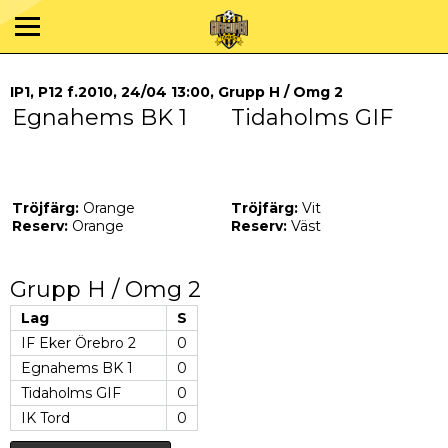
IP1, P12 f.2010, 24/04 13:00, Grupp H / Omg 2
Egnahems BK 1
Tidaholms GIF
Tröjfärg:
Orange
Tröjfärg:
Vit
Reserv:
Orange
Reserv:
Väst
Grupp H / Omg 2
Lag
S
IF Eker Örebro 2
0
Egnahems BK 1
0
Tidaholms GIF
0
IK Tord
0