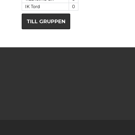
IK Tord
0
TILL GRUPPEN