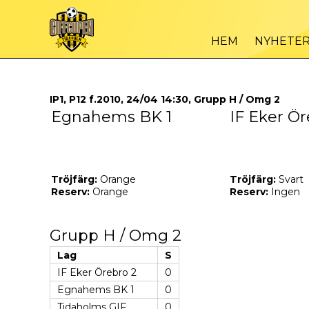
HEM
NYHETE
IP1, P12 f.2010, 24/04 14:30, Grupp H / Omg 2
Egnahems BK 1
IF Eker Ör
Tröjfärg:
Orange
Tröjfärg:
Svart
Reserv:
Orange
Reserv:
Ingen
Grupp H / Omg 2
Lag
S
IF Eker Örebro 2
0
Egnahems BK 1
0
Tidaholms GIF
0