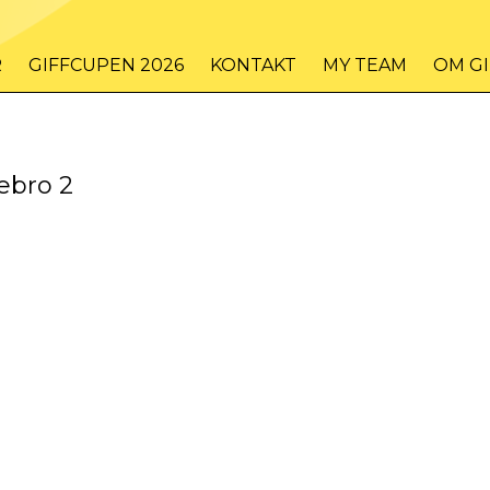
R
GIFFCUPEN 2026
KONTAKT
MY TEAM
OM G
ebro 2