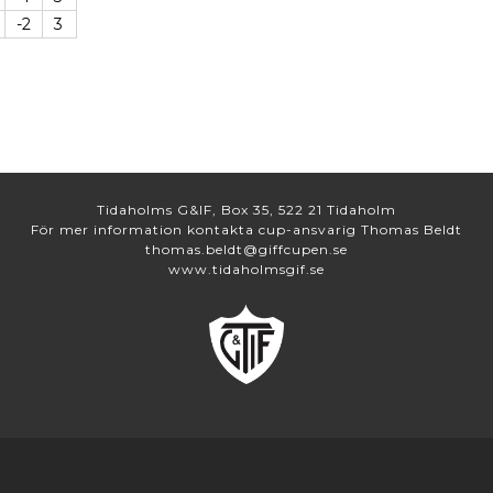
-2
3
Tidaholms G&IF, Box 35, 522 21 Tidaholm
För mer information kontakta cup-ansvarig Thomas Beldt
thomas.beldt@giffcupen.se
www.tidaholmsgif.se