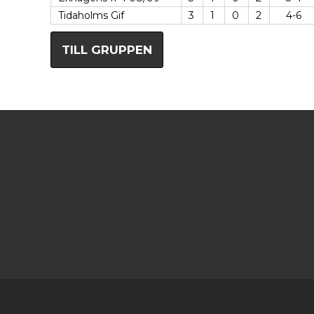
Tidaholms Gif
3
1
0
2
4-6
TILL GRUPPEN