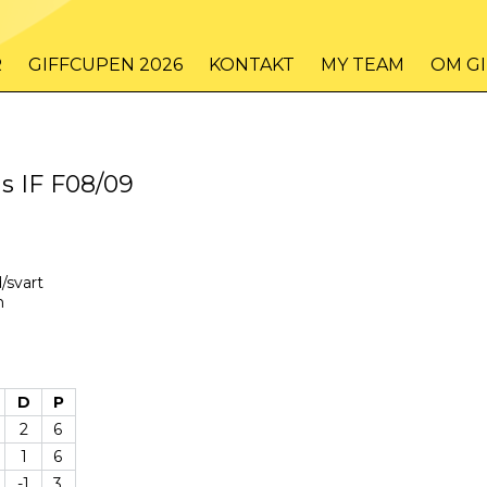
R
GIFFCUPEN 2026
KONTAKT
MY TEAM
OM G
s IF F08/09
/svart
n
D
P
2
6
1
6
-1
3