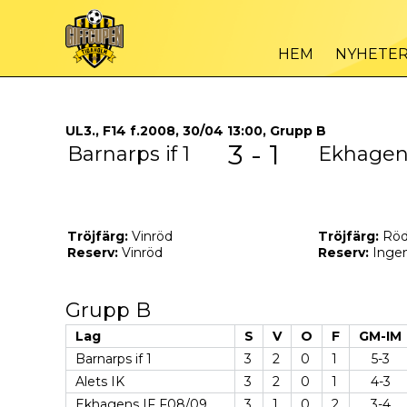
HEM
NYHETE
UL3., F14 f.2008, 30/04 13:00, Grupp B
3 - 1
Barnarps if 1
Ekhagen
Tröjfärg:
Vinröd
Tröjfärg:
Röd
Reserv:
Vinröd
Reserv:
Inge
Grupp B
Lag
S
V
O
F
GM-IM
Barnarps if 1
3
2
0
1
5-3
Alets IK
3
2
0
1
4-3
Ekhagens IF F08/09
3
1
0
2
3-4