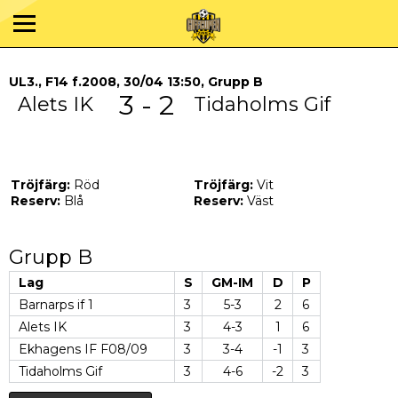
UL3., F14 f.2008, 30/04 13:50, Grupp B
3 - 2
Alets IK
Tidaholms Gif
Tröjfärg:
Röd
Tröjfärg:
Vit
Reserv:
Blå
Reserv:
Väst
Grupp B
Lag
S
GM-IM
D
P
Barnarps if 1
3
5-3
2
6
Alets IK
3
4-3
1
6
Ekhagens IF F08/09
3
3-4
-1
3
Tidaholms Gif
3
4-6
-2
3