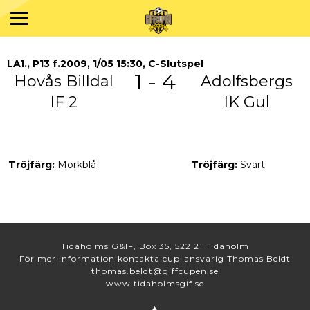
LA1., P13 f.2009, 1/05 15:30, C-Slutspel
1 - 4
Hovås Billdal
Adolfsbergs
IF 2
IK Gul
Tröjfärg:
Mörkblå
Tröjfärg:
Svart
Tidaholms G&IF, Box 35, 522 21 Tidaholm
För mer information kontakta cup-ansvarig Thomas Beldt
thomas.beldt@giffcupen.se
www.tidaholmsgif.se