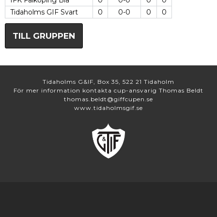
IFK Falköping Blå
0
0-0
0
0
Tidaholms GIF Svart
0
0-0
0
0
TILL GRUPPEN
Tidaholms G&IF, Box 35, 522 21 Tidaholm
För mer information kontakta cup-ansvarig Thomas Beldt
thomas.beldt@giffcupen.se
www.tidaholmsgif.se