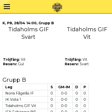
K, P8, 28/04 14:00, Grupp B
Tidaholms GIF
Tidaholms GIF
Svart
Vit
Tröjfärg:
Vit
Tröjfärg:
Vit
Reserv:
Gul
Reserv:
Svart
Grupp B
Lag
S
GM-IM
D
P
Norra Fågelås IF
0
0-0
0
0
IK Vista 1
0
0-0
0
0
Tidaholms GIF Vit
0
0-0
0
0