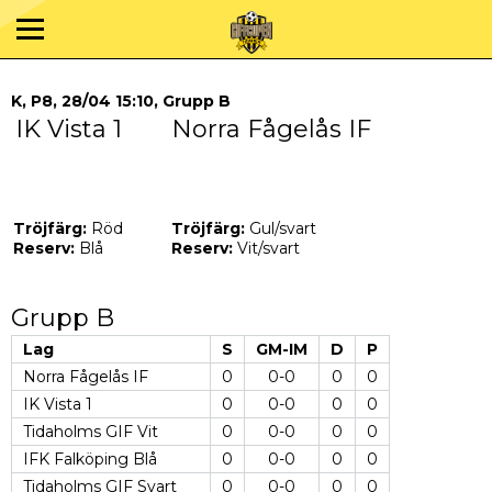
K, P8, 28/04 15:10, Grupp B
IK Vista 1
Norra Fågelås IF
Tröjfärg:
Röd
Tröjfärg:
Gul/svart
Reserv:
Blå
Reserv:
Vit/svart
Grupp B
Lag
S
GM-IM
D
P
Norra Fågelås IF
0
0-0
0
0
IK Vista 1
0
0-0
0
0
Tidaholms GIF Vit
0
0-0
0
0
IFK Falköping Blå
0
0-0
0
0
Tidaholms GIF Svart
0
0-0
0
0