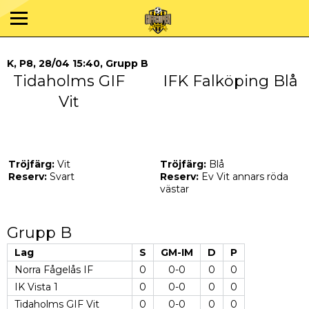
K, P8, 28/04 15:40, Grupp B
Tidaholms GIF
IFK Falköping Blå
Vit
Tröjfärg:
Vit
Tröjfärg:
Blå
Reserv:
Svart
Reserv:
Ev Vit annars röda
västar
Grupp B
Lag
S
GM-IM
D
P
Norra Fågelås IF
0
0-0
0
0
IK Vista 1
0
0-0
0
0
Tidaholms GIF Vit
0
0-0
0
0