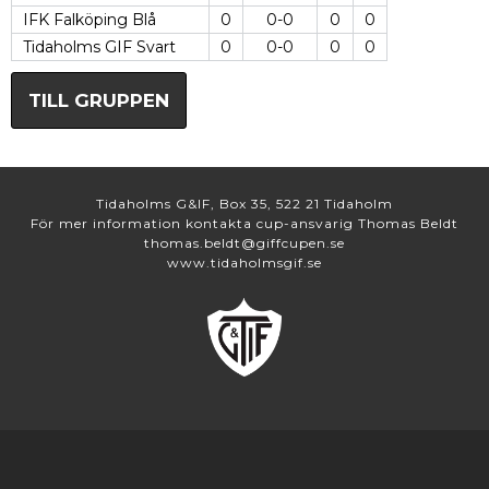
IFK Falköping Blå
0
0-0
0
0
Tidaholms GIF Svart
0
0-0
0
0
TILL GRUPPEN
Tidaholms G&IF, Box 35, 522 21 Tidaholm
För mer information kontakta cup-ansvarig Thomas Beldt
thomas.beldt@giffcupen.se
www.tidaholmsgif.se