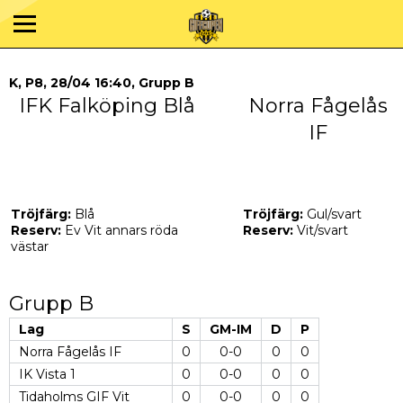
K, P8, 28/04 16:40, Grupp B
IFK Falköping Blå
Norra Fågelås
IF
Tröjfärg:
Blå
Tröjfärg:
Gul/svart
Reserv:
Ev Vit annars röda
Reserv:
Vit/svart
västar
Grupp B
Lag
S
GM-IM
D
P
Norra Fågelås IF
0
0-0
0
0
IK Vista 1
0
0-0
0
0
Tidaholms GIF Vit
0
0-0
0
0