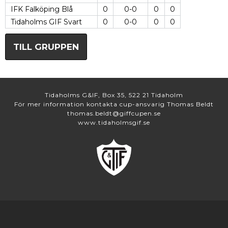
IFK Falköping Blå
0
0-0
0
0
Tidaholms GIF Svart
0
0-0
0
0
TILL GRUPPEN
Tidaholms G&IF, Box 35, 522 21 Tidaholm
För mer information kontakta cup-ansvarig Thomas Beldt
thomas.beldt@giffcupen.se
www.tidaholmsgif.se