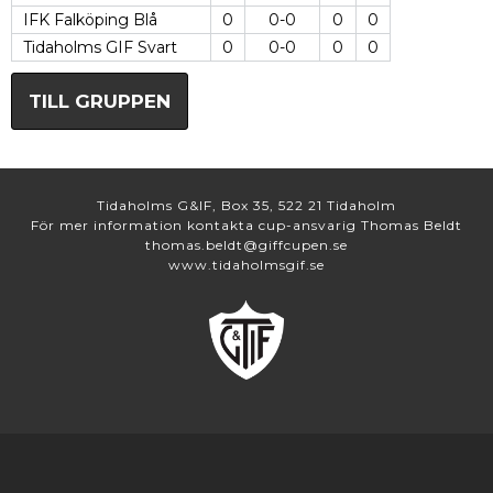
IFK Falköping Blå
0
0-0
0
0
Tidaholms GIF Svart
0
0-0
0
0
TILL GRUPPEN
Tidaholms G&IF, Box 35, 522 21 Tidaholm
För mer information kontakta cup-ansvarig Thomas Beldt
thomas.beldt@giffcupen.se
www.tidaholmsgif.se