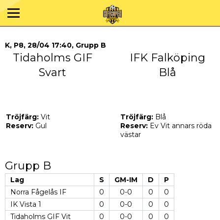
K, P8, 28/04 17:40, Grupp B
Tidaholms GIF
IFK Falköping
Svart
Blå
Tröjfärg:
Vit
Tröjfärg:
Blå
Reserv:
Gul
Reserv:
Ev Vit annars röda
västar
Grupp B
Lag
S
GM-IM
D
P
Norra Fågelås IF
0
0-0
0
0
IK Vista 1
0
0-0
0
0
Tidaholms GIF Vit
0
0-0
0
0