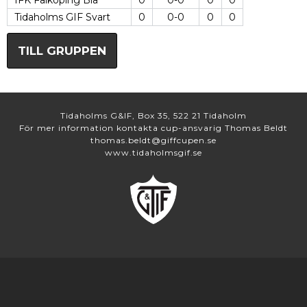
IFK Falköping Blå
0
0-0
0
0
Tidaholms GIF Svart
0
0-0
0
0
TILL GRUPPEN
Tidaholms G&IF, Box 35, 522 21 Tidaholm
För mer information kontakta cup-ansvarig Thomas Beldt
thomas.beldt@giffcupen.se
www.tidaholmsgif.se