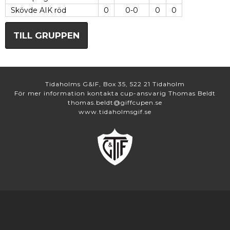
Skövde AIK röd
0
0-0
0
0
TILL GRUPPEN
Tidaholms G&IF, Box 35, 522 21 Tidaholm
För mer information kontakta cup-ansvarig Thomas Beldt
thomas.beldt@giffcupen.se
www.tidaholmsgif.se