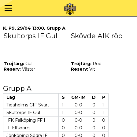
K, P9, 29/04 13:00, Grupp A
Skultorps IF Gul
Skövde AIK röd
Tröjfärg:
Gul
Tröjfärg:
Röd
Reserv:
Västar
Reserv:
Vit
Grupp A
Lag
S
GM-IM
D
P
Tidaholms GIF Svart
1
0-0
0
1
Skultorps IF Gul
1
0-0
0
1
IFK Falköping FF I
0
0-0
0
0
IF Elfsborg
0
0-0
0
0
Jönköping Södra IF
0
0-0
0
0