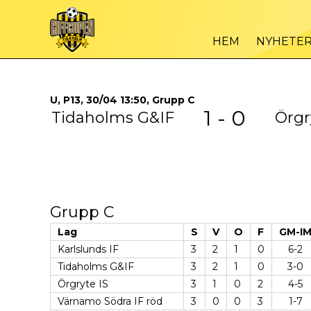
HEM
NYHETE
U, P13, 30/04 13:50, Grupp C
1 - 0
Tidaholms G&IF
Örgr
Grupp C
Lag
S
V
O
F
GM-I
Karlslunds IF
3
2
1
0
6-2
Tidaholms G&IF
3
2
1
0
3-0
Örgryte IS
3
1
0
2
4-5
Värnamo Södra IF röd
3
0
0
3
1-7