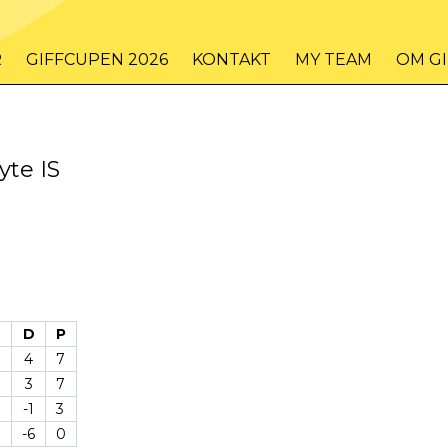
R
GIFFCUPEN 2026
KONTAKT
MY TEAM
OM G
yte IS
M
D
P
4
7
3
7
-1
3
-6
0