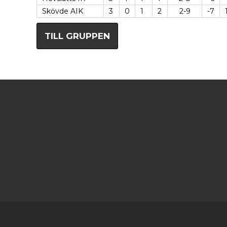
Skövde AIK
3
0
1
2
2-9
-7
TILL GRUPPEN