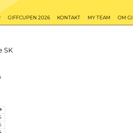
R
GIFFCUPEN 2026
KONTAKT
MY TEAM
OM G
e SK
å
P
6
6
4