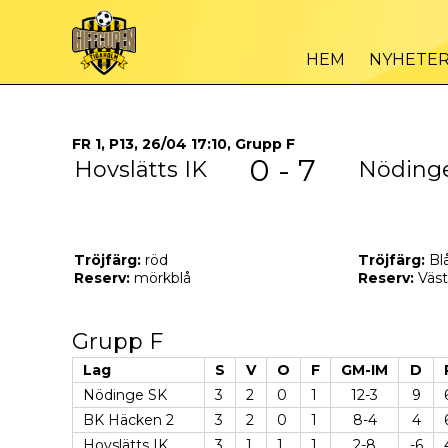
HEM
NYHETE
FR 1, P13, 26/04 17:10, Grupp F
0 - 7
Hovslätts IK
Nöding
Tröjfärg:
röd
Tröjfärg:
Bl
Reserv:
mörkblå
Reserv:
Väst
Grupp F
Lag
S
V
O
F
GM-IM
D
Nödinge SK
3
2
0
1
12-3
9
BK Häcken 2
3
2
0
1
8-4
4
Hovslätts IK
3
1
1
1
2-8
-6