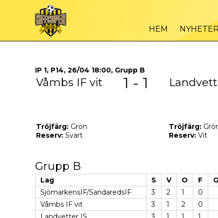
HEM
NYHETE
IP 1, P14, 26/04 18:00, Grupp B
1 - 1
Våmbs IF vit
Landvett
Tröjfärg:
Grön
Tröjfärg:
Grö
Reserv:
Svart
Reserv:
Vit
Grupp B
Lag
S
V
O
F
G
SjömarkensIF/SandaredsIF
3
2
1
0
Våmbs IF vit
3
1
2
0
Landvetter IS
3
1
1
1