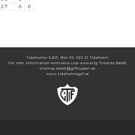
2-7
-5
0
Tidaholms G&IF, Box 35, 522 21 Tidaholm
För mer information kontakta cup-ansvarig Thomas Beldt
thomas.beldt@giffcupen.se
www.tidaholmsgif.se