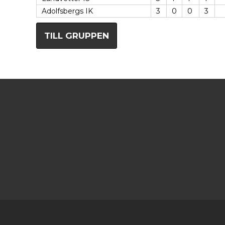
Adolfsbergs IK
3
0
0
3
TILL GRUPPEN