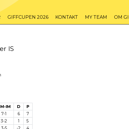
R
GIFFCUPEN 2026
KONTAKT
MY TEAM
OM G
er IS
n
M-IM
D
P
7-1
6
7
3-2
1
5
3-5
-2
4