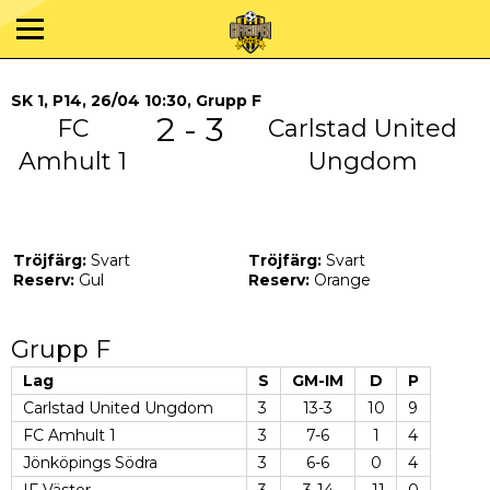
SK 1, P14, 26/04 10:30, Grupp F
2 - 3
FC
Carlstad United
Amhult 1
Ungdom
Tröjfärg:
Svart
Tröjfärg:
Svart
Reserv:
Gul
Reserv:
Orange
Grupp F
Lag
S
GM-IM
D
P
Carlstad United Ungdom
3
13-3
10
9
FC Amhult 1
3
7-6
1
4
Jönköpings Södra
3
6-6
0
4