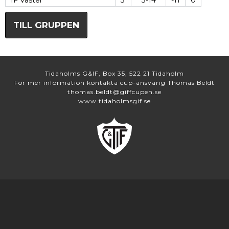
IF Väster
3
3-14
-11
0
TILL GRUPPEN
Tidaholms G&IF, Box 35, 522 21 Tidaholm
För mer information kontakta cup-ansvarig Thomas Beldt
thomas.beldt@giffcupen.se
www.tidaholmsgif.se