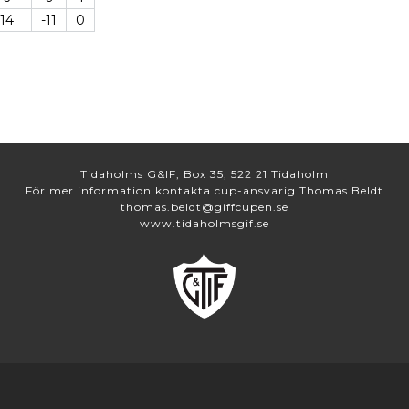
-14
-11
0
Tidaholms G&IF, Box 35, 522 21 Tidaholm
För mer information kontakta cup-ansvarig Thomas Beldt
thomas.beldt@giffcupen.se
www.tidaholmsgif.se