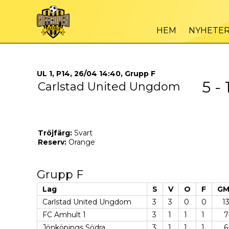
HEM
NYHETE
UL 1, P14, 26/04 14:40, Grupp F
5 - 
Carlstad United Ungdom
Tröjfärg:
Svart
Reserv:
Orange
Grupp F
Lag
S
V
O
F
GM
Carlstad United Ungdom
3
3
0
0
1
FC Amhult 1
3
1
1
1
7
Jönköpings Södra
3
1
1
1
6