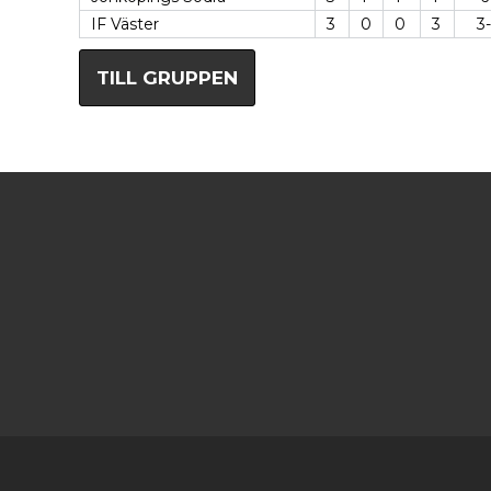
IF Väster
3
0
0
3
3
TILL GRUPPEN