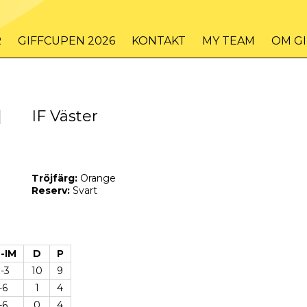
R
GIFFCUPEN 2026
KONTAKT
MY TEAM
OM G
1
IF Väster
Tröjfärg:
Orange
Reserv:
Svart
-IM
D
P
3-3
10
9
-6
1
4
-6
0
4