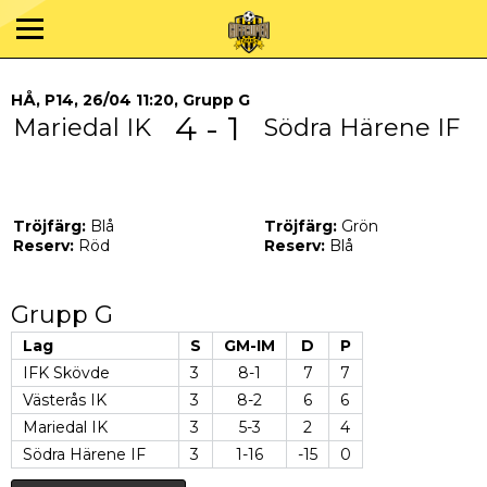
HÅ, P14, 26/04 11:20, Grupp G
4 - 1
Mariedal IK
Södra Härene IF
Tröjfärg:
Blå
Tröjfärg:
Grön
Reserv:
Röd
Reserv:
Blå
Grupp G
Lag
S
GM-IM
D
P
IFK Skövde
3
8-1
7
7
Västerås IK
3
8-2
6
6
Mariedal IK
3
5-3
2
4
Södra Härene IF
3
1-16
-15
0