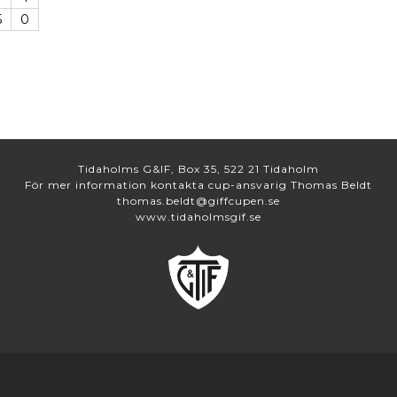
5
0
Tidaholms G&IF, Box 35, 522 21 Tidaholm
För mer information kontakta cup-ansvarig Thomas Beldt
thomas.beldt@giffcupen.se
www.tidaholmsgif.se