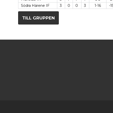
Södra Härene IF
3
0
0
3
1-16
-1
TILL GRUPPEN