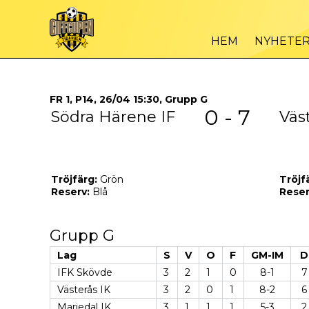
HEM
NYHETE
FR 1, P14, 26/04 15:30, Grupp G
0 - 7
Södra Härene IF
Väs
Tröjfärg:
Grön
Tröjf
Reserv:
Blå
Reser
Grupp G
Lag
S
V
O
F
GM-IM
D
IFK Skövde
3
2
1
0
8-1
7
Västerås IK
3
2
0
1
8-2
6
Mariedal IK
3
1
1
1
5-3
2