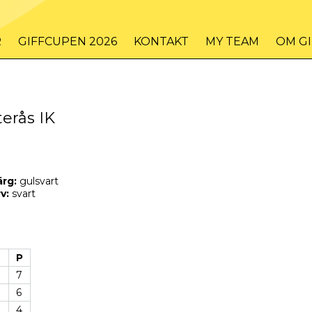
R
GIFFCUPEN 2026
KONTAKT
MY TEAM
OM G
terås IK
ärg:
gulsvart
v:
svart
P
7
6
4