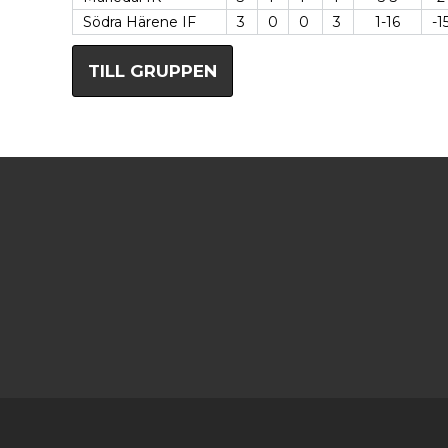
Södra Härene IF
3
0
0
3
1-16
-1
TILL GRUPPEN