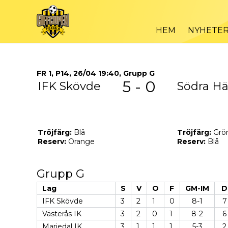
HEM
NYHETE
FR 1, P14, 26/04 19:40, Grupp G
5 - 0
IFK Skövde
Södra Hä
Tröjfärg:
Blå
Tröjfärg:
Grö
Reserv:
Orange
Reserv:
Blå
Grupp G
Lag
S
V
O
F
GM-IM
D
IFK Skövde
3
2
1
0
8-1
7
Västerås IK
3
2
0
1
8-2
6
Mariedal IK
3
1
1
1
5-3
2