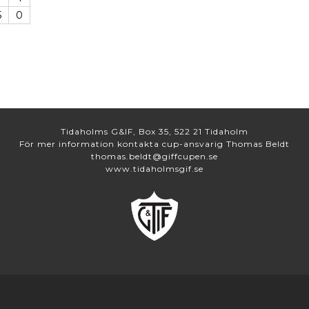
5
0
Tidaholms G&IF, Box 35, 522 21 Tidaholm
För mer information kontakta cup-ansvarig Thomas Beldt
thomas.beldt@giffcupen.se
www.tidaholmsgif.se