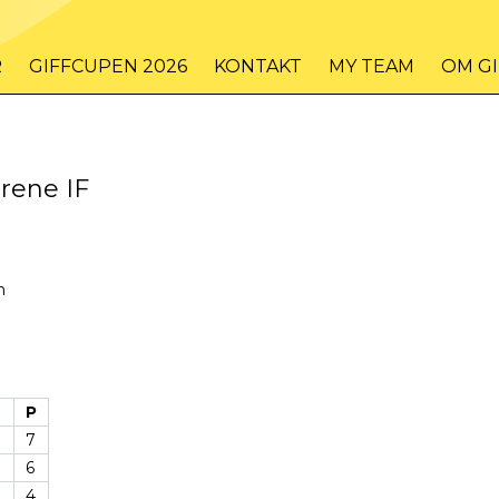
R
GIFFCUPEN 2026
KONTAKT
MY TEAM
OM G
rene IF
n
P
7
6
4