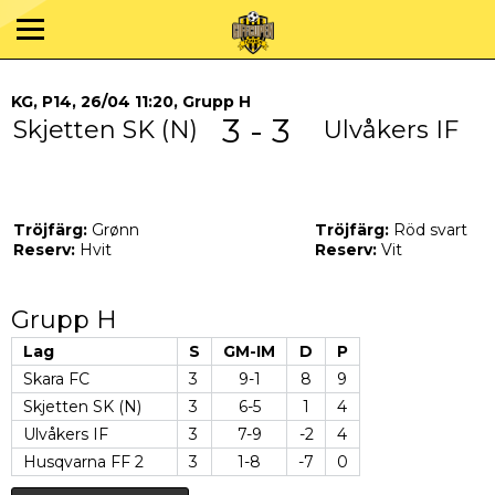
KG, P14, 26/04 11:20, Grupp H
3 - 3
Skjetten SK (N)
Ulvåkers IF
Tröjfärg:
Grønn
Tröjfärg:
Röd svart
Reserv:
Hvit
Reserv:
Vit
Grupp H
Lag
S
GM-IM
D
P
Skara FC
3
9-1
8
9
Skjetten SK (N)
3
6-5
1
4
Ulvåkers IF
3
7-9
-2
4
Husqvarna FF 2
3
1-8
-7
0