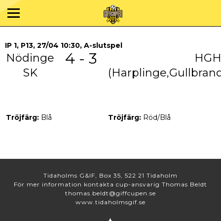
IP 1, P13, 27/04 10:30, A-slutspel
4 - 3
Nödinge
HG
SK
(Harplinge,Gullbran
Tröjfärg:
Blå
Tröjfärg:
Röd/Blå
Tidaholms G&IF, Box 35, 522 21 Tidaholm
För mer information kontakta cup-ansvarig Thomas Beldt
thomas.beldt@giffcupen.se
www.tidaholmsgif.se