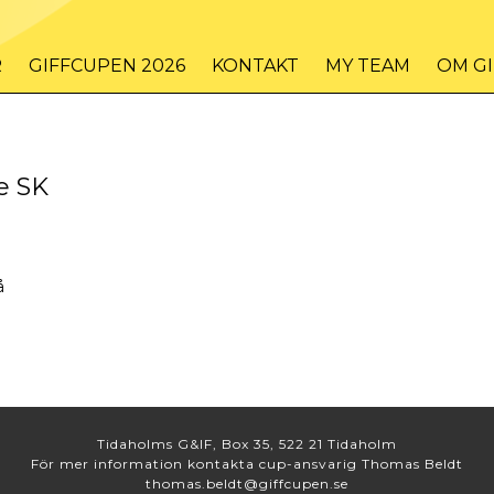
R
GIFFCUPEN 2026
KONTAKT
MY TEAM
OM G
e SK
å
Tidaholms G&IF, Box 35, 522 21 Tidaholm
För mer information kontakta cup-ansvarig Thomas Beldt
thomas.beldt@giffcupen.se