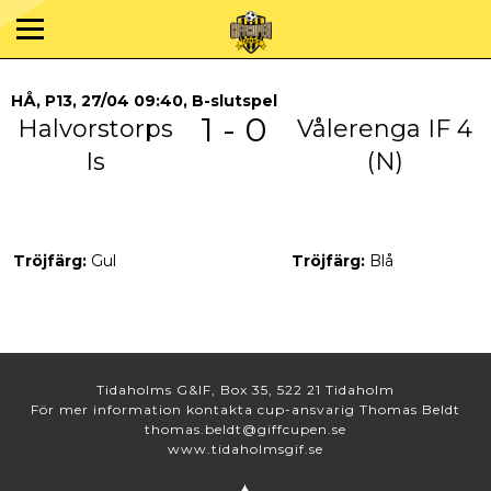
HÅ, P13, 27/04 09:40, B-slutspel
1 - 0
Halvorstorps
Vålerenga IF 4
Is
(N)
Tröjfärg:
Gul
Tröjfärg:
Blå
Tidaholms G&IF, Box 35, 522 21 Tidaholm
För mer information kontakta cup-ansvarig Thomas Beldt
thomas.beldt@giffcupen.se
www.tidaholmsgif.se