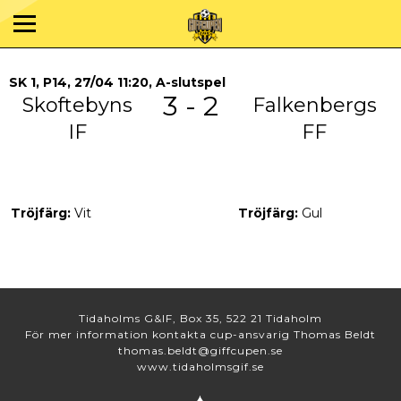
SK 1, P14, 27/04 11:20, A-slutspel
3 - 2
Skoftebyns
Falkenbergs
IF
FF
Tröjfärg:
Vit
Tröjfärg:
Gul
Tidaholms G&IF, Box 35, 522 21 Tidaholm
För mer information kontakta cup-ansvarig Thomas Beldt
thomas.beldt@giffcupen.se
www.tidaholmsgif.se