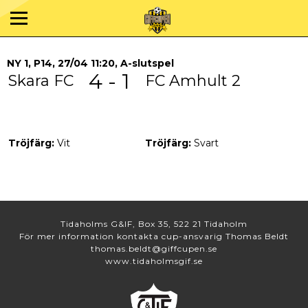
NY 1, P14, 27/04 11:20, A-slutspel
4 - 1
Skara FC
FC Amhult 2
Tröjfärg:
Vit
Tröjfärg:
Svart
Tidaholms G&IF, Box 35, 522 21 Tidaholm
För mer information kontakta cup-ansvarig Thomas Beldt
thomas.beldt@giffcupen.se
www.tidaholmsgif.se