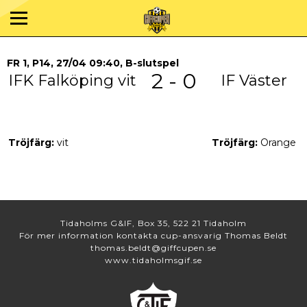
FR 1, P14, 27/04 09:40, B-slutspel
2 - 0
IFK Falköping vit
IF Väster
Tröjfärg:
vit
Tröjfärg:
Orange
Tidaholms G&IF, Box 35, 522 21 Tidaholm
För mer information kontakta cup-ansvarig Thomas Beldt
thomas.beldt@giffcupen.se
www.tidaholmsgif.se