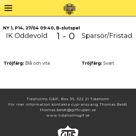
NY 1, P14, 27/04 09:40, B-slutspel
1 - 0
IK Oddevold
Sparsör/Fristad
Tröjfärg:
Blå och vita
Tröjfärg:
Svart
Tidaholms G&IF, Box 35, 522 21 Tidaholm
För mer information kontakta cup-ansvarig Thomas Beldt
thomas.beldt@giffcupen.se
www.tidaholmsgif.se