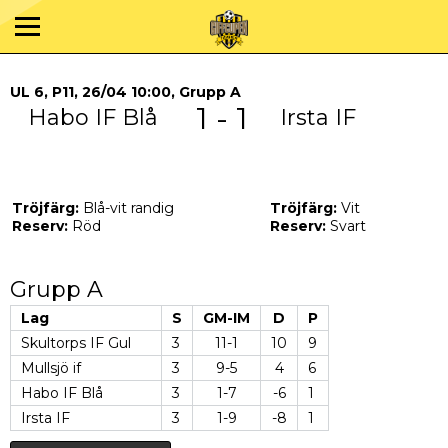
UL 6, P11, 26/04 10:00, Grupp A
1 - 1
Habo IF Blå
Irsta IF
Tröjfärg:
Blå-vit randig
Tröjfärg:
Vit
Reserv:
Röd
Reserv:
Svart
Grupp A
Lag
S
GM-IM
D
P
Skultorps IF Gul
3
11-1
10
9
Mullsjö if
3
9-5
4
6
Habo IF Blå
3
1-7
-6
1
Irsta IF
3
1-9
-8
1