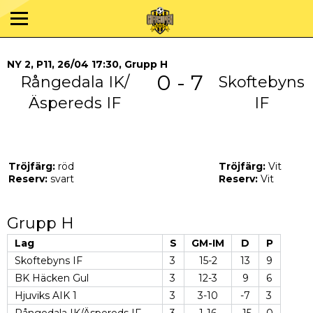
NY 2, P11, 26/04 17:30, Grupp H
0 - 7
Rångedala IK/
Skoftebyns
Äspereds IF
IF
Tröjfärg:
röd
Tröjfärg:
Vit
Reserv:
svart
Reserv:
Vit
Grupp H
Lag
S
GM-IM
D
P
Skoftebyns IF
3
15-2
13
9
BK Häcken Gul
3
12-3
9
6
Hjuviks AIK 1
3
3-10
-7
3