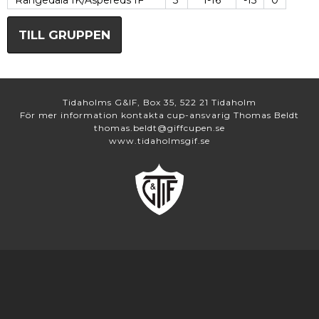
Rångedala IK/Äspereds IF
3
1-16
-15
0
TILL GRUPPEN
Tidaholms G&IF, Box 35, 522 21 Tidaholm
För mer information kontakta cup-ansvarig Thomas Beldt
thomas.beldt@giffcupen.se
www.tidaholmsgif.se