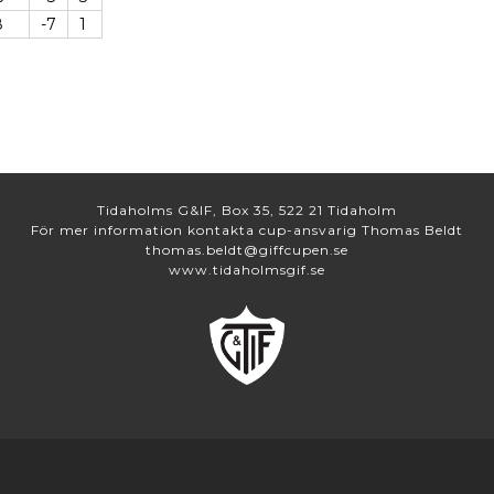
8
-7
1
Tidaholms G&IF, Box 35, 522 21 Tidaholm
För mer information kontakta cup-ansvarig Thomas Beldt
thomas.beldt@giffcupen.se
www.tidaholmsgif.se