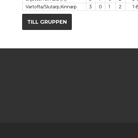
Vartofta/Slutarp,Kinnarp
3
0
1
2
1-
TILL GRUPPEN