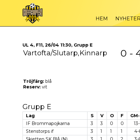
HEM
NYHETE
UL 4, F11, 26/04 11:30, Grupp E
0 - 
Vartofta/Slutarp,Kinnarp
Tröjfärg:
blå
Reserv:
vit
Grupp E
Lag
S
V
O
F
GM-
IF Brommapojkarna
3
3
0
0
13-
Stenstorps if
3
1
1
1
4-
Skjetten SK Blå (N)
3
1
0
2
3-