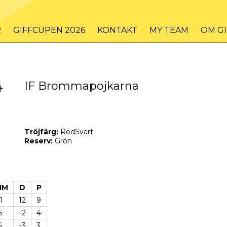
R
GIFFCUPEN 2026
KONTAKT
MY TEAM
OM G
4
IF Brommapojkarna
Tröjfärg:
RödSvart
Reserv:
Grön
IM
D
P
1
12
9
6
-2
4
6
-3
3