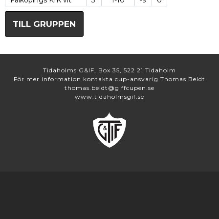
Falköpings KIK vit
3
1-10
-9
0
TILL GRUPPEN
Tidaholms G&IF, Box 35, 522 21 Tidaholm
För mer information kontakta cup-ansvarig Thomas Beldt
thomas.beldt@giffcupen.se
www.tidaholmsgif.se