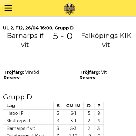
UL 2, F12, 26/04 16:00, Grupp D
5 - 0
Barnarps if
Falköpings KIK
vit
vit
Tröjfärg:
Vinröd
Tröjfärg:
Vit
Reserv:
-
Reserv:
.
Grupp D
Lag
S
GM-IM
D
P
Habo IF
3
6-1
5
9
Skultorps IF
3
3-1
2
6
Barnarps if vit
3
5-3
2
3