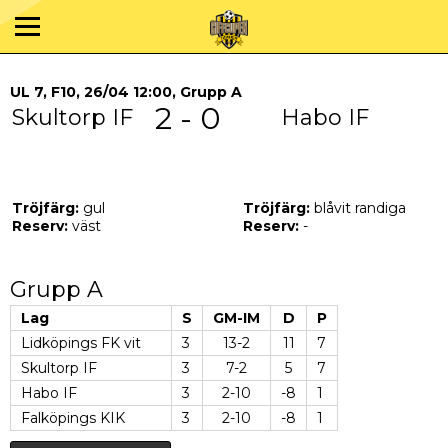
UL 7, F10, 26/04 12:00, Grupp A
2 - 0
Skultorp IF
Habo IF
Tröjfärg:
gul
Tröjfärg:
blåvit randiga
Reserv:
väst
Reserv:
-
Grupp A
Lag
S
GM-IM
D
P
Lidköpings FK vit
3
13-2
11
7
Skultorp IF
3
7-2
5
7
Habo IF
3
2-10
-8
1
Falköpings KIK
3
2-10
-8
1