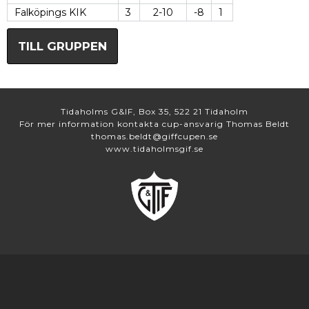
Falköpings KIK
3
2-10
-8
1
TILL GRUPPEN
Tidaholms G&IF, Box 35, 522 21 Tidaholm
För mer information kontakta cup-ansvarig Thomas Beldt
thomas.beldt@giffcupen.se
www.tidaholmsgif.se