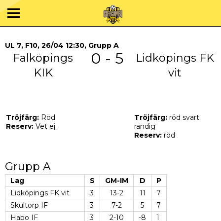
UL 7, F10, 26/04 12:30, Grupp A
0 - 5
Falköpings
Lidköpings FK
KIK
vit
Tröjfärg:
Röd
Tröjfärg:
röd svart
Reserv:
Vet ej.
randig
Reserv:
röd
Grupp A
Lag
S
GM-IM
D
P
Lidköpings FK vit
3
13-2
11
7
Skultorp IF
3
7-2
5
7
Habo IF
3
2-10
-8
1