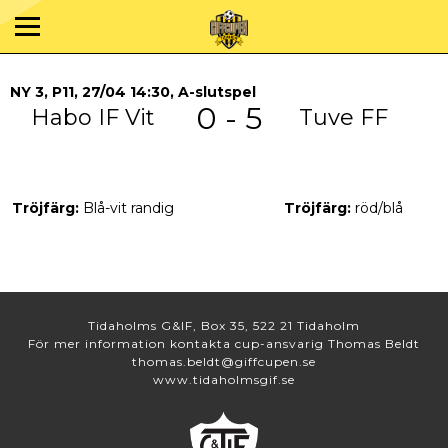
NY 3, P11, 27/04 14:30, A-slutspel
0 - 5
Habo IF Vit
Tuve FF
Tröjfärg:
Blå-vit randig
Tröjfärg:
röd/blå
Tidaholms G&IF, Box 35, 522 21 Tidaholm
För mer information kontakta cup-ansvarig Thomas Beldt
thomas.beldt@giffcupen.se
www.tidaholmsgif.se