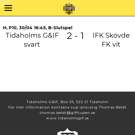
H, P10, 30/04 16:45, B-Slutspel
2 - 1
Tidaholms G&IF
IFK Skövde
svart
FK vit
Tidaholms G&IF, Box 35, 522 21 Tidaholm
För mer information kontakta cup-ansvarig Thomas Beldt
thomas.beldt@giffcupen.se
www.tidaholmsgif.se