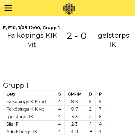
F, F10, 1/05 12:00, Grupp 1
2 - 0
Falköpings KIK
Igelstorps
vit
IK
Grupp 1
Lag
S
GM-IM
D
P
Falköpings KIK röd
4
8-3
5
9
Falköpings KIK vit
4
9-7
2
7
Igelstorps IK
4
5-3
2
6
Sils IF
4
2-3
-1
4
Adolfsbergs IK
4
3-11
-8
3