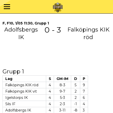
F, F10, 1/05 11:30, Grupp 1
0 - 3
Adolfsbergs
Falköpings KIK
IK
röd
Grupp 1
Lag
S
GM-IM
D
P
Falköpings KIK röd
4
8-3
5
9
Falköpings KIK vit
4
9-7
2
7
Igelstorps IK
4
5-3
2
6
Sils IF
4
2-3
-1
4
Adolfsbergs IK
4
3-11
-8
3