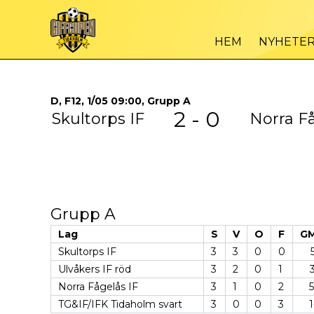
HEM
NYHETE
D, F12, 1/05 09:00, Grupp A
2 - 0
Skultorps IF
Norra Få
Grupp A
Lag
S
V
O
F
GM
Skultorps IF
3
3
0
0
Ulvåkers IF röd
3
2
0
1
Norra Fågelås IF
3
1
0
2
5
TG&IF/IFK Tidaholm svart
3
0
0
3
1