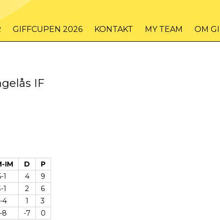
R
GIFFCUPEN 2026
KONTAKT
MY TEAM
OM G
gelås IF
-IM
D
P
5-1
4
9
3-1
2
6
-4
1
3
-8
-7
0