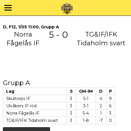
D, F12, 1/05 11:00, Grupp A
5 - 0
Norra
TG&IF/IFK
Fågelås IF
Tidaholm svart
Grupp A
Lag
S
GM-IM
D
P
Skultorps IF
3
5-1
4
9
Ulvåkers IF röd
3
3-1
2
6
Norra Fågelås IF
3
5-4
1
3
TG&IF/IFK Tidaholm svart
3
1-8
-7
0