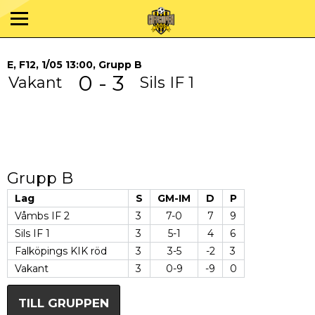
E, F12, 1/05 13:00, Grupp B
0 - 3
Vakant
Sils IF 1
Grupp B
Lag
S
GM-IM
D
P
Våmbs IF 2
3
7-0
7
9
Sils IF 1
3
5-1
4
6
Falköpings KIK röd
3
3-5
-2
3
Vakant
3
0-9
-9
0
TILL GRUPPEN