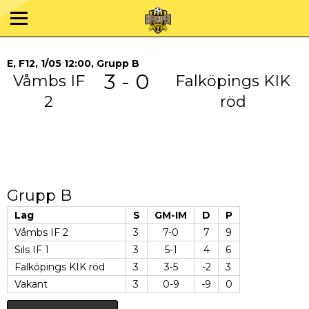
E, F12, 1/05 12:00, Grupp B
3 - 0
Våmbs IF
Falköpings KIK
2
röd
Grupp B
Lag
S
GM-IM
D
P
Våmbs IF 2
3
7-0
7
9
Sils IF 1
3
5-1
4
6
Falköpings KIK röd
3
3-5
-2
3
Vakant
3
0-9
-9
0