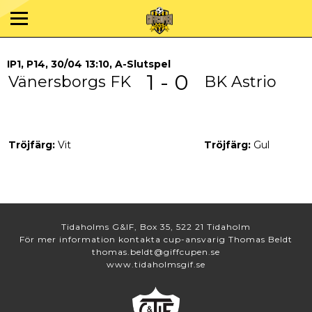
IP1, P14, 30/04 13:10, A-Slutspel
1 - 0
Vänersborgs FK
BK Astrio
Tröjfärg:
Vit
Tröjfärg:
Gul
Tidaholms G&IF, Box 35, 522 21 Tidaholm
För mer information kontakta cup-ansvarig Thomas Beldt
thomas.beldt@giffcupen.se
www.tidaholmsgif.se