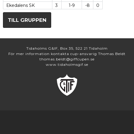
Ekedalens SK
3
1-9
-8
0
TILL GRUPPEN
Tidaholms G&IF, Box 35, 522 21 Tidaholm
För mer information kontakta cup-ansvarig Thomas Beldt
thomas.beldt@giffcupen.se
www.tidaholmsgif.se