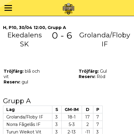
H, P10, 30/04 12:00, Grupp A
0 - 6
Ekedalens
Grolanda/Floby
SK
IF
Tröjfärg:
blå och
Tröjfärg:
Gul
vit
Reserv:
Röd
Reserv:
gul
Grupp A
Lag
S
GM-IM
D
P
Grolanda/Floby IF
3
18-1
17
7
Norra Fågelås IF
3
5-3
2
7
Turun Weikot Vit
3
2-13
-11
3