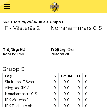
SK2, F12 7-m, 29/04 16:30, Grupp C
IFK Västerås 2
Norrahammars GIS
Tröjfärg:
Blå
Tröjfärg:
Grön
Reserv:
Röd
Reserv:
Vit
Grupp C
Lag
S
GM-IM
D
P
Skultorps IF Svart
0
0-0
0
0
Alingsås KIK Vit
0
0-0
0
0
Norrahammars GIS
0
0-0
0
0
IFK Västerås 2
0
0-0
0
0
IFK Tidaholm blå
0
0-0
0
0