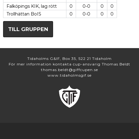
Falköpings KIK, lag rött
0
0-0
0
0
Trollhättan BoIS
0
0-0
0
0
TILL GRUPPEN
Tidaholms G&IF, Box 35, 522 21 Tidaholm
För mer information kontakta cup-ansvarig Thomas Beldt
thomas.beldt@giffcupen.se
www.tidaholmsgif.se