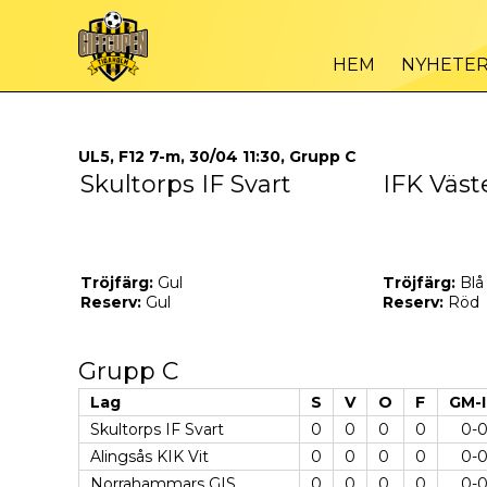
HEM
NYHETE
UL5, F12 7-m, 30/04 11:30, Grupp C
Skultorps IF Svart
IFK Väst
Tröjfärg:
Gul
Tröjfärg:
Blå
Reserv:
Gul
Reserv:
Röd
Grupp C
Lag
S
V
O
F
GM-
Skultorps IF Svart
0
0
0
0
0-
Alingsås KIK Vit
0
0
0
0
0-
Norrahammars GIS
0
0
0
0
0-