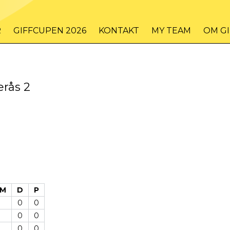
R
GIFFCUPEN 2026
KONTAKT
MY TEAM
OM G
erås 2
IM
D
P
0
0
0
0
0
0
0
0
0