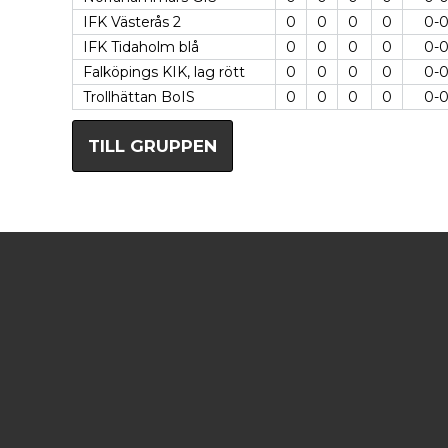
IFK Västerås 2
0
0
0
0
0-
IFK Tidaholm blå
0
0
0
0
0-
Falköpings KIK, lag rött
0
0
0
0
0-
Trollhättan BoIS
0
0
0
0
0-
TILL GRUPPEN