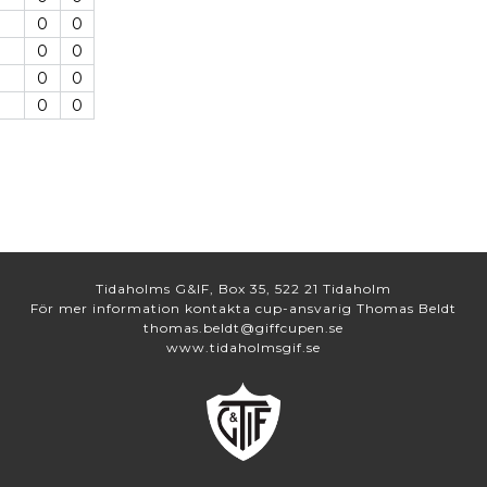
0
0
0
0
0
0
0
0
0
0
0
0
Tidaholms G&IF, Box 35, 522 21 Tidaholm
För mer information kontakta cup-ansvarig Thomas Beldt
thomas.beldt@giffcupen.se
www.tidaholmsgif.se