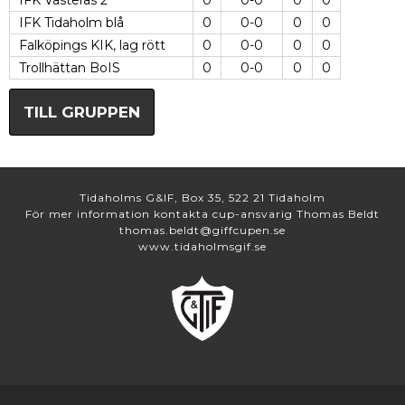
IFK Västerås 2
0
0-0
0
0
IFK Tidaholm blå
0
0-0
0
0
Falköpings KIK, lag rött
0
0-0
0
0
Trollhättan BoIS
0
0-0
0
0
TILL GRUPPEN
Tidaholms G&IF, Box 35, 522 21 Tidaholm
För mer information kontakta cup-ansvarig Thomas Beldt
thomas.beldt@giffcupen.se
www.tidaholmsgif.se