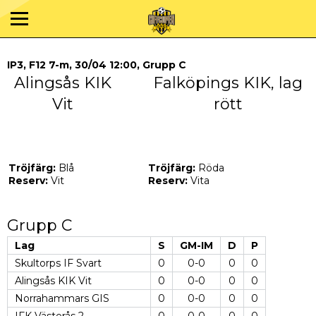
IP3, F12 7-m, 30/04 12:00, Grupp C
Alingsås KIK
Falköpings KIK, lag
Vit
rött
Tröjfärg:
Blå
Tröjfärg:
Röda
Reserv:
Vit
Reserv:
Vita
Grupp C
Lag
S
GM-IM
D
P
Skultorps IF Svart
0
0-0
0
0
Alingsås KIK Vit
0
0-0
0
0
Norrahammars GIS
0
0-0
0
0