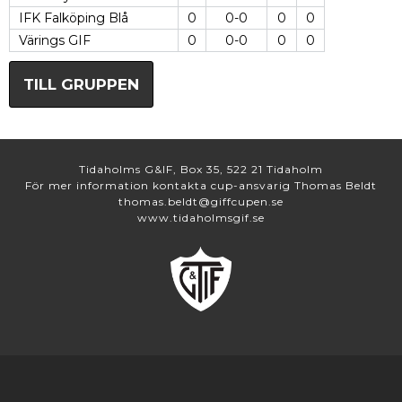
IFK Falköping Blå
0
0-0
0
0
Värings GIF
0
0-0
0
0
TILL GRUPPEN
Tidaholms G&IF, Box 35, 522 21 Tidaholm
För mer information kontakta cup-ansvarig Thomas Beldt
thomas.beldt@giffcupen.se
www.tidaholmsgif.se