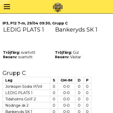
IP3, P12 7-m, 29/04 09:30, Grupp C
LEDIG PLATS 1
Bankeryds SK 1
Tröjfärg:
svartvitt
Tröjfärg:
Gul
Reserv:
svartvitt
Reserv:
Västar
Grupp C
Lag
S
GM-IM
D
P
Jönköpin Södra IF/Vit
0
0-0
0
0
LEDIG PLATS 1
0
0-0
0
0
Tidaholms GoIF 2
0
0-0
0
0
Nödinge sk 2
0
0-0
0
0
Bankeryds SK 1
0
0-0
0
0