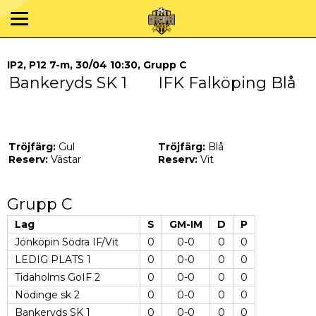
IP2, P12 7-m, 30/04 10:30, Grupp C
Bankeryds SK 1
IFK Falköping Blå
Tröjfärg:
Gul
Tröjfärg:
Blå
Reserv:
Västar
Reserv:
Vit
Grupp C
Lag
S
GM-IM
D
P
Jönköpin Södra IF/Vit
0
0-0
0
0
LEDIG PLATS 1
0
0-0
0
0
Tidaholms GoIF 2
0
0-0
0
0
Nödinge sk 2
0
0-0
0
0
Bankeryds SK 1
0
0-0
0
0