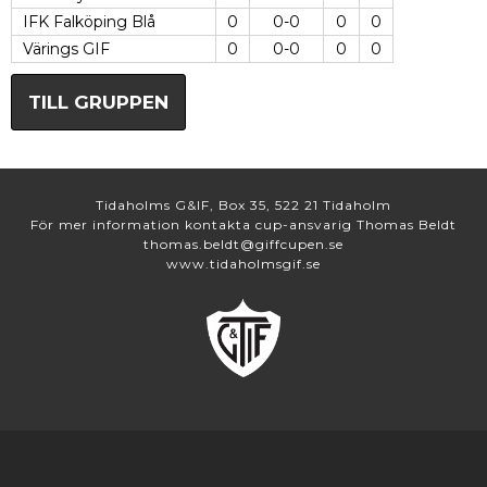
IFK Falköping Blå
0
0-0
0
0
Värings GIF
0
0-0
0
0
TILL GRUPPEN
Tidaholms G&IF, Box 35, 522 21 Tidaholm
För mer information kontakta cup-ansvarig Thomas Beldt
thomas.beldt@giffcupen.se
www.tidaholmsgif.se